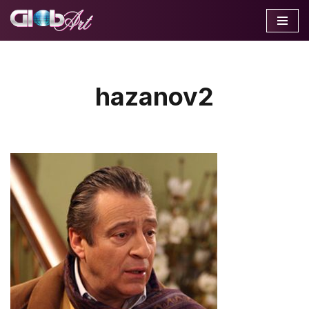
Перейти
к
содержимому
hazanov2