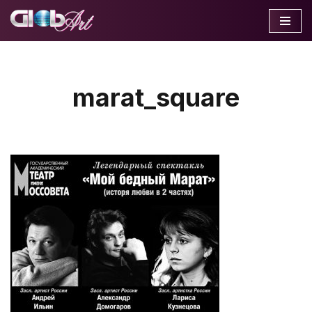
Перейти
к
содержимому
marat_square