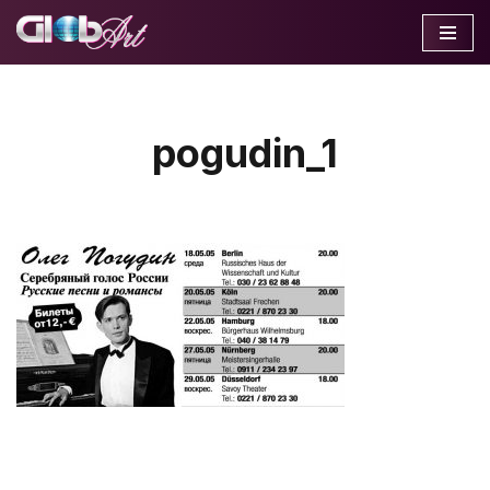
Перейти
к
содержимому
pogudin_1